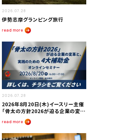
2026.07.28
伊勢志摩グランピング旅行
read more
2026.07.28
2026年8月20日(木)イースリー主催
「骨太の方針2026が迫る企業の変革
と、実践のための4大補助金オンライ
read more
ンセミナー」を開催いたします。