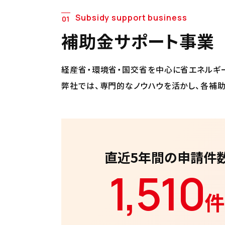
Subsidy support business
01
補助金サポート事業
経産省・環境省・国交省を中心に省エネルギ
弊社では、専門的なノウハウを活かし、各補
直近5年間の申請件
1,
510
件