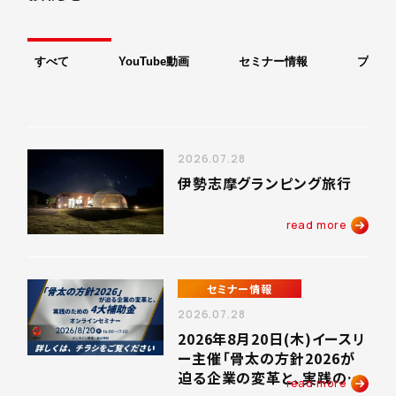
すべて
YouTube動画
セミナー情報
プレス
2026.07.28
伊勢志摩グランピング旅行
read more
セミナー情報
2026.07.28
2026年8月20日(木)イースリ
ー主催「骨太の方針2026が
迫る企業の変革と、実践のた
read more