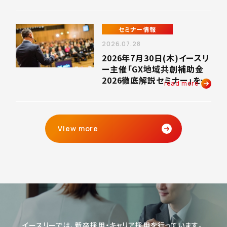
めの4大補助金オンラインセ
ミナー」を開催いたします。
セミナー情報
2026.07.28
2026年7月30日(木)イースリ
ー主催「GX地域共創補助金
2026徹底解説セミナー」を緊
read more
急開催いたします。
View more
イースリーでは、新卒採用・キャリア採用を行っています。